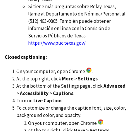
Si tiene más preguntas sobre Relay Texas,
llame al Departamento de Nómina/Personal al
(512) 463-0865. También puede obtener
información en línea con la Comisión de
Servicios Públicos de Texas.
https://www.puc.texas.gov/
Closed captioning:
On your computer, open Chrome
.
At the top right, click
More
>
Settings
.
At the bottom of the Settings page, click
Advanced
>
Accessibility
>
Captions
.
Turn on
Live Caption
.
To customize or change the caption font, size, color,
background color, and opacity:
On your computer, open Chrome
.
At the top right, click
More
>
Settings
.